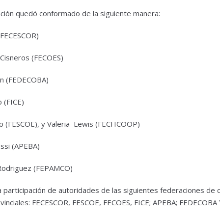
ación quedó conformado de la siguiente manera:
o (FECESCOR)
Cisneros (FECOES)
ren (FEDECOBA)
 (FICE)
ro (FESCOE), y Valeria Lewis (FECHCOOP)
ossi (APEBA)
 Rodriguez (FEPAMCO)
 participación de autoridades de las siguientes federaciones de c
provinciales: FECESCOR, FESCOE, FECOES, FICE; APEBA; FEDECOB