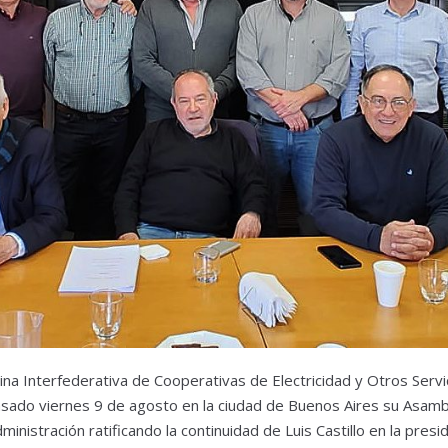
na Interfederativa de Cooperativas de Electricidad y Otros Servic
sado viernes 9 de agosto en la ciudad de Buenos Aires su Asambl
nistración ratificando la continuidad de Luis Castillo en la presi